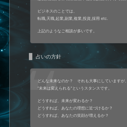
ビジネスのことでは、
転職,天職,起業,副業,複業,投資,採用 etc.
上記のようなご相談が多いです。
占いの方針
どんな未来なのか？ それも大事にしていますが
“未来は変えられる"というスタンスです。
どうすれば、未来が変わるか？
どうすれば、あなたの理想に近づけるか？
どうすれば、あなたの笑顔が増えるか？