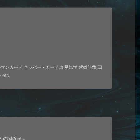
ルマンカード,キッパー・カード,九星気学,紫微斗数,四
tc.
の関係 etc.