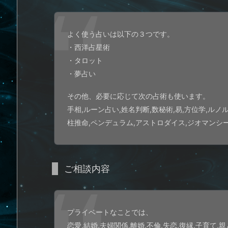
よく使う占いは以下の３つです。
・西洋占星術
・タロット
・夢占い
その他、必要に応じて次の占術も使います。
手相,ルーン占い,姓名判断,数秘術,易,方位学,ルノ
柱推命,ペンデュラム,アストロダイス,ジオマンシー e
ご相談内容
プライベートなことでは、
恋愛,結婚,夫婦関係,離婚,不倫,失恋,復縁,子育て,親と