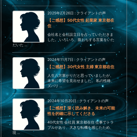
2025年2月26日
:
クライアントの声
【ご感想】50代女性 起業家 東京都在
住
会社名と会社設立日を占っていただきま
した。 いろいろ、腹おちする言葉をいた
だいた ...
2024年11月7日
:
クライアントの声
【ご感想】30代女性 主婦 東京都在住
人生八方塞がりだと思っていましたが、
未来に希望を見出せました。 私の性格、
ズバリ ...
2024年10月20日
:
クライアントの声
【ご感想】深く読み解き、未来の可能
性を的確に示してくださる
40代女性 会社員 東京都在住 仕事でトラ
ブルがあり、大きな転機を感じたため、
現 ...