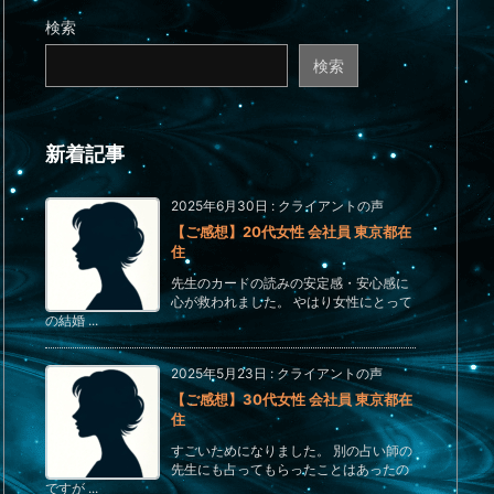
検索
検索
新着記事
2025年6月30日
:
クライアントの声
【ご感想】20代女性 会社員 東京都在
住
先生のカードの読みの安定感・安心感に
心が救われました。 やはり女性にとって
の結婚 ...
2025年5月23日
:
クライアントの声
【ご感想】30代女性 会社員 東京都在
住
すごいためになりました。 別の占い師の
先生にも占ってもらったことはあったの
ですが ...