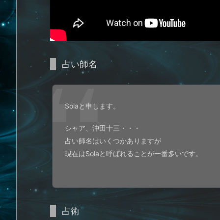
占い師名
Solaと申します。
シャア、沖田十三・・・
占い師名はいくつかありますが
現在はSolaと呼ばれることが一番多いです。
占術