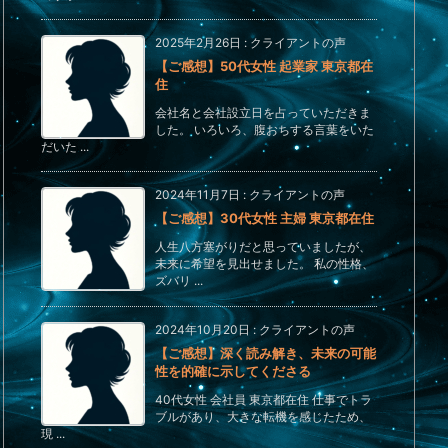
2025年2月26日
:
クライアントの声
【ご感想】50代女性 起業家 東京都在
住
会社名と会社設立日を占っていただきま
した。 いろいろ、腹おちする言葉をいた
だいた ...
2024年11月7日
:
クライアントの声
【ご感想】30代女性 主婦 東京都在住
人生八方塞がりだと思っていましたが、
未来に希望を見出せました。 私の性格、
ズバリ ...
2024年10月20日
:
クライアントの声
【ご感想】深く読み解き、未来の可能
性を的確に示してくださる
40代女性 会社員 東京都在住 仕事でトラ
ブルがあり、大きな転機を感じたため、
現 ...