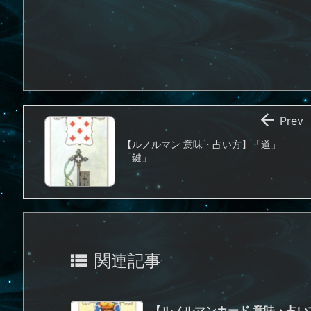

Prev
【ルノルマン 意味・占い方】「道」
「鍵」

関連記事
【ルノルマンカード 意味・占