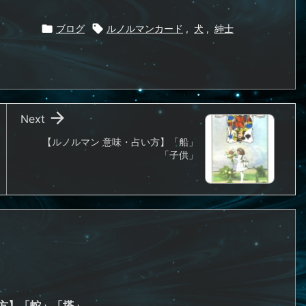

ブログ

ルノルマンカード
,
犬
,
紳士

Next
【ルノルマン 意味・占い方】「船」
「子供」
い方】「蛇」「塔」