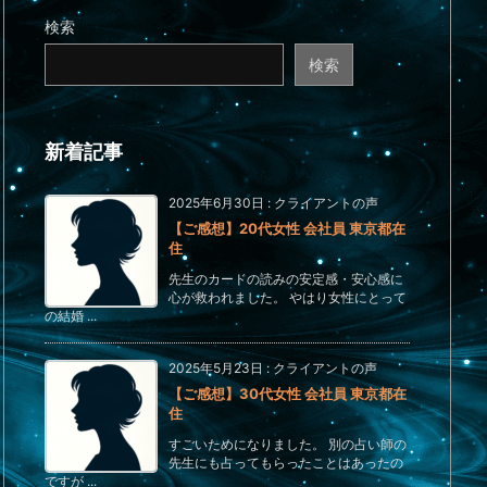
検索
検索
新着記事
2025年6月30日
:
クライアントの声
【ご感想】20代女性 会社員 東京都在
住
先生のカードの読みの安定感・安心感に
心が救われました。 やはり女性にとって
の結婚 ...
2025年5月23日
:
クライアントの声
【ご感想】30代女性 会社員 東京都在
住
すごいためになりました。 別の占い師の
先生にも占ってもらったことはあったの
ですが ...