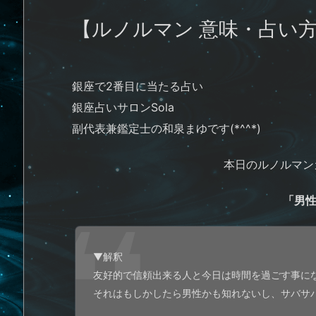
【ルノルマン 意味・占い
銀座で2番目に当たる占い
銀座占いサロンSola
副代表兼鑑定士の和泉まゆです(*^^*)
本日のルノルマン
「男
▼解釈
友好的で信頼出来る人と今日は時間を過ごす事に
それはもしかしたら男性かも知れないし、サバサ