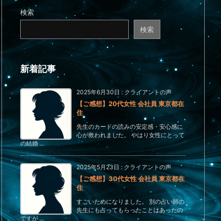
検索
検索
新着記事
2025年6月30日
:
クライアントの声
【ご感想】20代女性 会社員 東京都在
住
先生のカードの読みの安定感・安心感に
心が救われました。 やはり女性にとって
の結婚 ...
2025年5月23日
:
クライアントの声
【ご感想】30代女性 会社員 東京都在
住
すごいためになりました。 別の占い師の
先生にも占ってもらったことはあったの
ですが ...