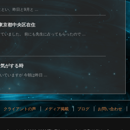
とい、昨日と9月と ...
】東京都中央区在住
いました。 前にも先生に占ってもらったので ...
な気がする時
ていますが 今朝は昨日 ...
クライアントの声
メディア掲載
ブログ
お問い合わせ