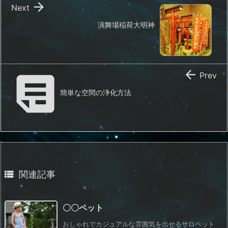

Next
演舞場稲荷大明神


Prev
簡単な空間の浄化方法

関連記事
〇〇ペット
おしゃれでカジュアルな雰囲気を出せるサロペット