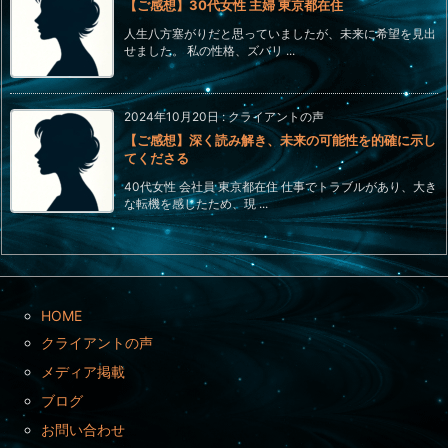
【ご感想】30代女性 主婦 東京都在住
人生八方塞がりだと思っていましたが、未来に希望を見出
せました。 私の性格、ズバリ ...
2024年10月20日
:
クライアントの声
【ご感想】深く読み解き、未来の可能性を的確に示し
てくださる
40代女性 会社員 東京都在住 仕事でトラブルがあり、大き
な転機を感じたため、現 ...
HOME
クライアントの声
メディア掲載
ブログ
お問い合わせ