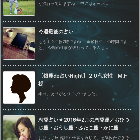
が流行っていますね。 中にはオーバ ...
今週最後の占い
もうすぐ午後7時ですね。 金曜日のこの時間です
と、 今週の仕事が終わっている人も ...
【銀座de占いNight】２０代女性 M.H
様
本日、ありがとうございました。
恋愛占い★2016年2月の恋愛運／おひつ
じ座・おうし座・ふたご座・かに座
おひつじ座 趣味や仕事を通じて、意気投合できそ