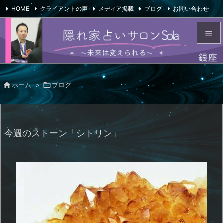
HOME
クライアントの声
メディア掲載
ブログ
お問い合わせ

会社概要
Feedly
RSS


メニュ


ホーム
>

ブログ
サイド

前へ

今週のストーン「シトリン」
次へ

検索