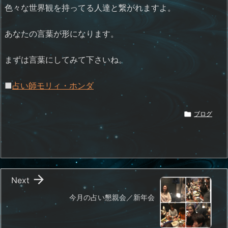
色々な世界観を持ってる人達と繋がれますよ。
あなたの言葉が形になります。
まずは言葉にしてみて下さいね。
■
占い師モリィ・ホンダ

ブログ

Next
今月の占い懇親会／新年会