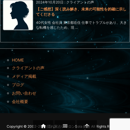
2024年10月20日
:
クライアントの声
【ご感想】深く読み解き、未来の可能性を的確に示し
てくださる
40代女性 会社員 東京都在住 仕事でトラブルがあり、大き
な転機を感じたため、現 ...
HOME
クライアントの声
メディア掲載
ブログ
お問い合わせ
会社概要



Copyright ©
2002
-2026
隠れ家占いサロンSola 銀座
All Rights Reserved.