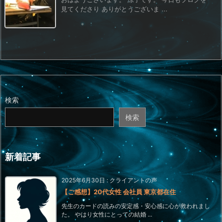
見てくださり ありがとうございま ...
検索
検索
新着記事
2025年6月30日
:
クライアントの声
【ご感想】20代女性 会社員 東京都在住
先生のカードの読みの安定感・安心感に心が救われまし
た。 やはり女性にとっての結婚 ...