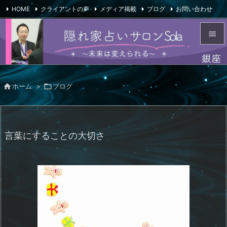
HOME
クライアントの声
メディア掲載
ブログ
お問い合わせ

会社概要
Feedly
RSS


メニュ


ホーム
>

ブログ
サイド

前へ

言葉にすることの大切さ
次へ

検索