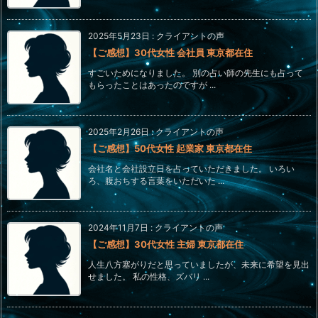
2025年5月23日
:
クライアントの声
【ご感想】30代女性 会社員 東京都在住
すごいためになりました。 別の占い師の先生にも占って
もらったことはあったのですが ...
2025年2月26日
:
クライアントの声
【ご感想】50代女性 起業家 東京都在住
会社名と会社設立日を占っていただきました。 いろい
ろ、腹おちする言葉をいただいた ...
2024年11月7日
:
クライアントの声
【ご感想】30代女性 主婦 東京都在住
人生八方塞がりだと思っていましたが、未来に希望を見出
せました。 私の性格、ズバリ ...