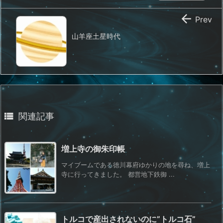

Prev
山羊座土星時代

関連記事
増上寺の御朱印帳
マイブームである徳川幕府ゆかりの地を尋ね、増上
寺に行ってきました。 都営地下鉄御 ...
トルコで産出されないのに”トルコ石”