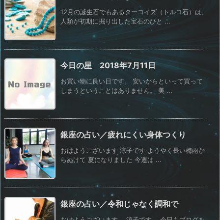
12月の誕生石でもあるターコイズ（トルコ石）は、
人類が初期に掘り出した宝石のひと ...
今日の星 2018年7月11日
お買い物に良い日です。 安いからといって買って
しまうということはありません。 美 ...
銀座の占い／疲れにくい身体つくり
おはようございます 涼子です ようやく長い梅雨か
らぬけて 夏になりました 今週は ...
銀座の占い／令和じゃなく調和で
おはようございます。 涼子です。 今日もブログを