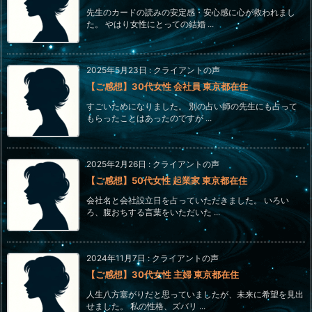
先生のカードの読みの安定感・安心感に心が救われまし
た。 やはり女性にとっての結婚 ...
2025年5月23日
:
クライアントの声
【ご感想】30代女性 会社員 東京都在住
すごいためになりました。 別の占い師の先生にも占って
もらったことはあったのですが ...
2025年2月26日
:
クライアントの声
【ご感想】50代女性 起業家 東京都在住
会社名と会社設立日を占っていただきました。 いろい
ろ、腹おちする言葉をいただいた ...
2024年11月7日
:
クライアントの声
【ご感想】30代女性 主婦 東京都在住
人生八方塞がりだと思っていましたが、未来に希望を見出
せました。 私の性格、ズバリ ...