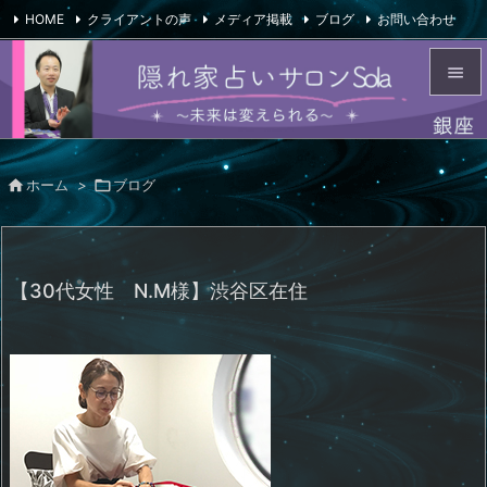
HOME
クライアントの声
メディア掲載
ブログ
お問い合わせ

会社概要
Feedly
RSS


メニュ


ホーム
>

ブログ
サイド

前へ

【30代女性 N.M様】渋谷区在住
次へ

検索