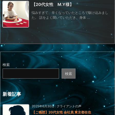
【20代女性 M.Y様】
悩みすぎて、辛くなっていたところで駆け込みまし
た。 話をよく聞いていただき、身体 ...
検索
検索
新着記事
2025年6月30日
:
クライアントの声
【ご感想】20代女性 会社員 東京都在住