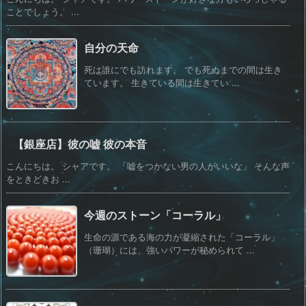
ことでしょう。 ...
自分の天命
死は誰にでも訪れます。 でも死ぬまでの間は生き
ています。 生きている間は生きてい ...
【銀座店】彼の嘘 彼の本音
こんにちは。 シャアです。 「嘘をつかない男の人がいいな」 そんな声
をときどきお ...
今週のストーン「コーラル」
生命の源である海の力が凝縮された「コーラル」
（珊瑚）には、強いパワーが秘められて ...