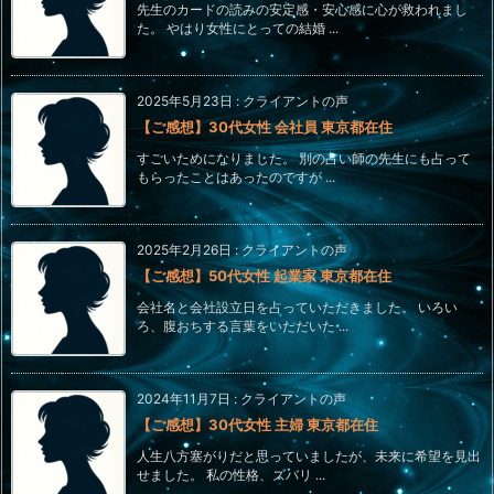
先生のカードの読みの安定感・安心感に心が救われまし
た。 やはり女性にとっての結婚 ...
2025年5月23日
:
クライアントの声
【ご感想】30代女性 会社員 東京都在住
すごいためになりました。 別の占い師の先生にも占って
もらったことはあったのですが ...
2025年2月26日
:
クライアントの声
【ご感想】50代女性 起業家 東京都在住
会社名と会社設立日を占っていただきました。 いろい
ろ、腹おちする言葉をいただいた ...
2024年11月7日
:
クライアントの声
【ご感想】30代女性 主婦 東京都在住
人生八方塞がりだと思っていましたが、未来に希望を見出
せました。 私の性格、ズバリ ...