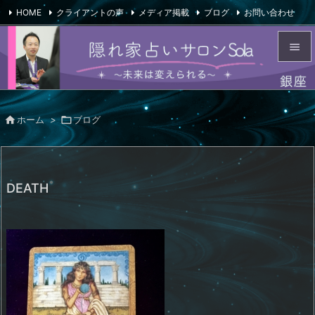
HOME
クライアントの声
メディア掲載
ブログ
お問い合わせ

会社概要
Feedly
RSS


メニュ


ホーム
>

ブログ
サイド

前へ

DEATH
次へ

検索