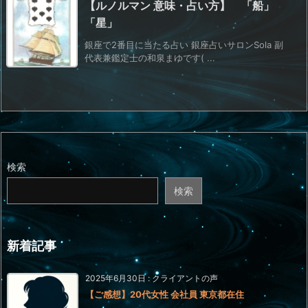
【ルノルマン 意味・占い方】 「船」
「星」
銀座で2番目に当たる占い 銀座占いサロンSola 副
代表兼鑑定士の和泉まゆです( ...
検索
検索
新着記事
2025年6月30日
:
クライアントの声
【ご感想】20代女性 会社員 東京都在住