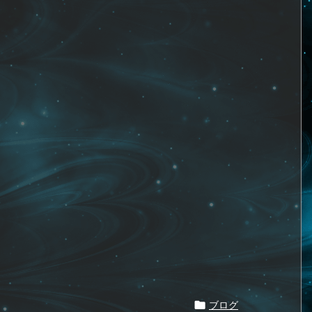

ブログ