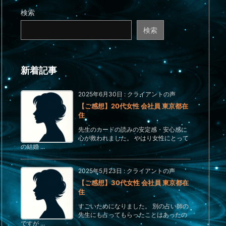
検索
検索
新着記事
2025年6月30日
:
クライアントの声
【ご感想】20代女性 会社員 東京都在
住
先生のカードの読みの安定感・安心感に
心が救われました。 やはり女性にとって
の結婚 ...
2025年5月23日
:
クライアントの声
【ご感想】30代女性 会社員 東京都在
住
すごいためになりました。 別の占い師の
先生にも占ってもらったことはあったの
ですが ...