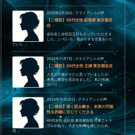
2025年2月26日
:
クライアントの声
【ご感想】50代女性 起業家 東京都在
住
会社名と会社設立日を占っていただきま
した。 いろいろ、腹おちする言葉をいた
だいた ...
2024年11月7日
:
クライアントの声
【ご感想】30代女性 主婦 東京都在住
人生八方塞がりだと思っていましたが、
未来に希望を見出せました。 私の性格、
ズバリ ...
2024年10月20日
:
クライアントの声
【ご感想】深く読み解き、未来の可能
性を的確に示してくださる
40代女性 会社員 東京都在住 仕事でトラ
ブルがあり、大きな転機を感じたため、
現 ...