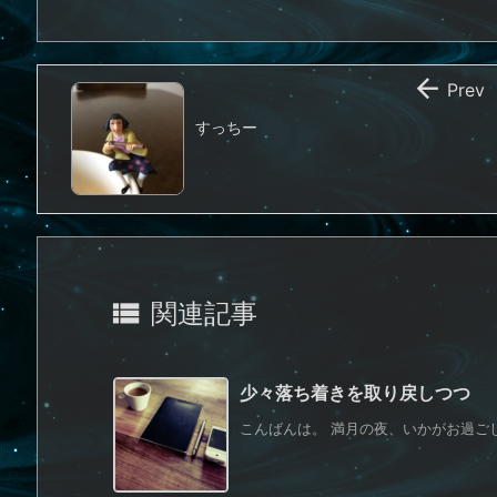

Prev
すっちー

関連記事
少々落ち着きを取り戻しつつ
こんばんは。 満月の夜、いかがお過ごし