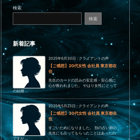
検索
検索
新着記事
2025年6月30日
:
クライアントの声
【ご感想】20代女性 会社員 東京都在
住
先生のカードの読みの安定感・安心感に
心が救われました。 やはり女性にとって
の結婚 ...
2025年5月23日
:
クライアントの声
【ご感想】30代女性 会社員 東京都在
住
すごいためになりました。 別の占い師の
先生にも占ってもらったことはあったの
ですが ...