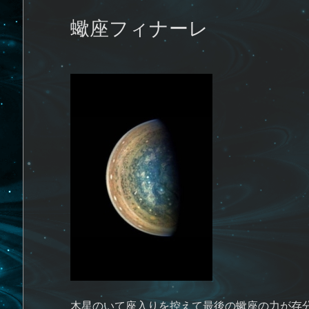
蠍座フィナーレ
木星のいて座入りを控えて最後の蠍座の力が存