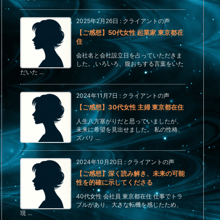
2025年2月26日
:
クライアントの声
【ご感想】50代女性 起業家 東京都在
住
会社名と会社設立日を占っていただきま
した。 いろいろ、腹おちする言葉をいた
だいた ...
2024年11月7日
:
クライアントの声
【ご感想】30代女性 主婦 東京都在住
人生八方塞がりだと思っていましたが、
未来に希望を見出せました。 私の性格、
ズバリ ...
2024年10月20日
:
クライアントの声
【ご感想】深く読み解き、未来の可能
性を的確に示してくださる
40代女性 会社員 東京都在住 仕事でトラ
ブルがあり、大きな転機を感じたため、
現 ...