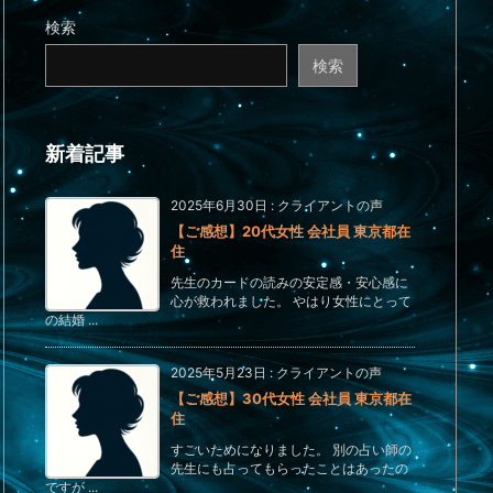
検索
検索
新着記事
2025年6月30日
:
クライアントの声
【ご感想】20代女性 会社員 東京都在
住
先生のカードの読みの安定感・安心感に
心が救われました。 やはり女性にとって
の結婚 ...
2025年5月23日
:
クライアントの声
【ご感想】30代女性 会社員 東京都在
住
すごいためになりました。 別の占い師の
先生にも占ってもらったことはあったの
ですが ...