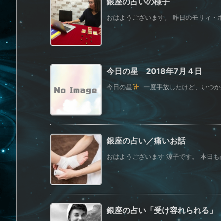
銀座の占いの様子
おはようございます。 昨日のモリィ・ホ
今日の星 2018年7月４日
今日の星
一度手放したけど、いつか戻
銀座の占い／痛いお話
おはようございます 涼子です。 本日も占
銀座の占い「受け容れられる」