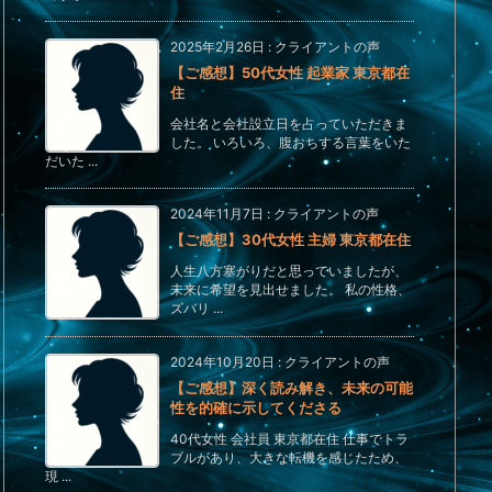
2025年2月26日
:
クライアントの声
【ご感想】50代女性 起業家 東京都在
住
会社名と会社設立日を占っていただきま
した。 いろいろ、腹おちする言葉をいた
だいた ...
2024年11月7日
:
クライアントの声
【ご感想】30代女性 主婦 東京都在住
人生八方塞がりだと思っていましたが、
未来に希望を見出せました。 私の性格、
ズバリ ...
2024年10月20日
:
クライアントの声
【ご感想】深く読み解き、未来の可能
性を的確に示してくださる
40代女性 会社員 東京都在住 仕事でトラ
ブルがあり、大きな転機を感じたため、
現 ...