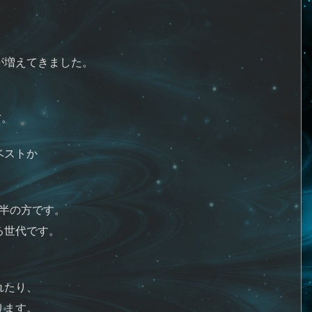
が増えてきました。
方。
ベストか
前半の方です。
る世代です。
、
れたり、
ります。