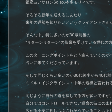
銀座占いサロンSolaの本多モリィです。
そろそろ新年を迎えるにあたり
来年の運勢を知りたいというクライアントさん
そんな中、特に多いのが30歳前後の
“サターンリターン”の影響を受けている世代の
このターニングポイントをどう進んでいくのが
占いに来てくださっています。
そして同じくらい多いのが30代後半から40代
ミドルエイジクライシス・中年の危機と言われ
同じように自分の道を探してる方が多いですが
自分ではコントロールできない運命の波にのま
広がる不安に押しつぶされそうでいることもあ