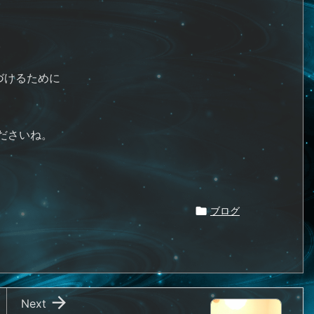
。
づけるために
ださいね。

ブログ

Next