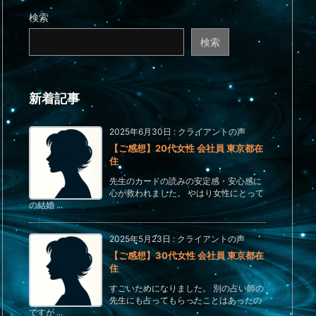
検索
検索
新着記事
2025年6月30日
:
クライアントの声
【ご感想】20代女性 会社員 東京都在
住
先生のカードの読みの安定感・安心感に
心が救われました。 やはり女性にとって
の結婚 ...
2025年5月23日
:
クライアントの声
【ご感想】30代女性 会社員 東京都在
住
すごいためになりました。 別の占い師の
先生にも占ってもらったことはあったの
ですが ...