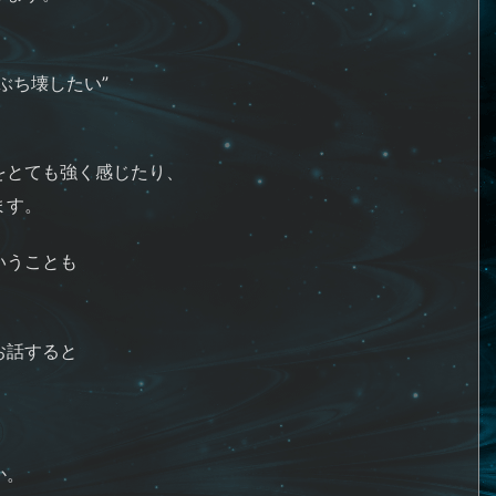
ぶち壊したい”
をとても強く感じたり、
ます。
いうことも
お話すると
か。