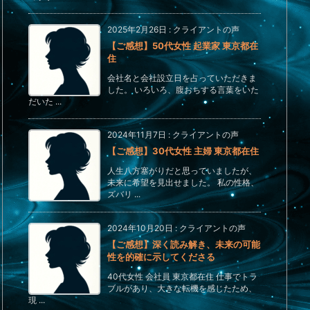
2025年2月26日
:
クライアントの声
【ご感想】50代女性 起業家 東京都在
住
会社名と会社設立日を占っていただきま
した。 いろいろ、腹おちする言葉をいた
だいた ...
2024年11月7日
:
クライアントの声
【ご感想】30代女性 主婦 東京都在住
人生八方塞がりだと思っていましたが、
未来に希望を見出せました。 私の性格、
ズバリ ...
2024年10月20日
:
クライアントの声
【ご感想】深く読み解き、未来の可能
性を的確に示してくださる
40代女性 会社員 東京都在住 仕事でトラ
ブルがあり、大きな転機を感じたため、
現 ...