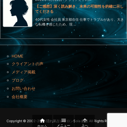
【ご感想】深く読み解き、未来の可能性を的確に示し
てくださる
40代女性 会社員 東京都在住 仕事でトラブルがあり、大き
な転機を感じたため、現 ...
HOME
クライアントの声
メディア掲載
ブログ
お問い合わせ
会社概要



Copyright ©
2002
-2026
隠れ家占いサロンSola 銀座
All Rights Reserved.
メニュー
上へ
ホーム