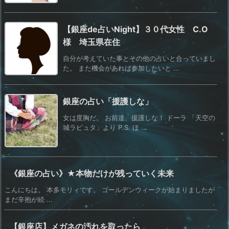
【銀座de占いNight】３０代女性 C.O
様 埼玉県在住
自分が考えていた事とその他の占いと合っていまし
た。 また機会があれば参加したいと ...
銀座の占い「援護しな」
女は度胸だ。 お前達、援護しな！ ドーラ 「天空の
城ラピュタ」より P.S. ほ ...
《銀座の占い》★本物だけが残っていく未来
こんにちは。 本多モリィです。 ゴールデンウィークが始まりましたが
まだ辛抱が続 ...
【銀座店】メガネの汚れを取ったら