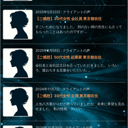
2025年5月23日
:
クライアントの声
【ご感想】30代女性 会社員 東京都在住
すごいためになりました。 別の占い師の先生にも占って
もらったことはあったのですが ...
2025年2月26日
:
クライアントの声
【ご感想】50代女性 起業家 東京都在住
会社名と会社設立日を占っていただきました。 いろい
ろ、腹おちする言葉をいただいた ...
2024年11月7日
:
クライアントの声
【ご感想】30代女性 主婦 東京都在住
人生八方塞がりだと思っていましたが、未来に希望を見出
せました。 私の性格、ズバリ ...
2024年10月20日
:
クライアントの声