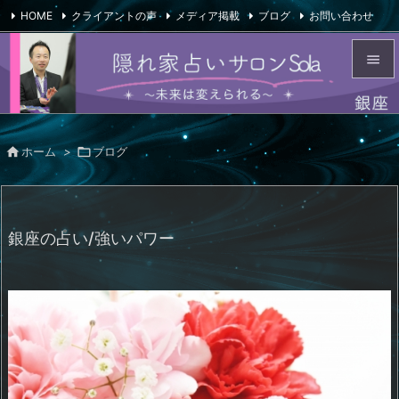
HOME
クライアントの声
メディア掲載
ブログ
お問い合わせ

会社概要
Feedly
RSS


メニュ


ホーム
>

ブログ
サイド

前へ

銀座の占い/強いパワー
次へ

検索