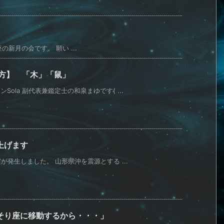
月の会です。 願い ...
い方】 「木」「鼠」
ola 副代表兼鑑定士の和泉まゆです( ...
上げます
震が発生しました。 山形県沖を震源とする ...
そり座に移動するから・・・」