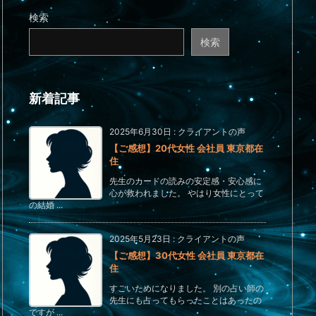
検索
検索
新着記事
2025年6月30日
:
クライアントの声
【ご感想】20代女性 会社員 東京都在
住
先生のカードの読みの安定感・安心感に
心が救われました。 やはり女性にとって
の結婚 ...
2025年5月23日
:
クライアントの声
【ご感想】30代女性 会社員 東京都在
住
すごいためになりました。 別の占い師の
先生にも占ってもらったことはあったの
ですが ...