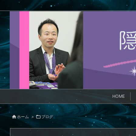
HOME

ホーム
>

ブログ