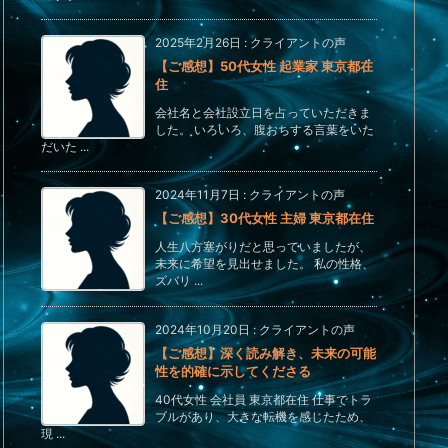
2025年2月26日
:
クライアントの声
【ご感想】50代女性 起業家 東京都在
住
会社名と会社設立日を占っていただきま
した。 いろいろ、腹おちする言葉をいた
だいた ...
2024年11月7日
:
クライアントの声
【ご感想】30代女性 主婦 東京都在住
人生八方塞がりだと思っていましたが、
未来に希望を見出せました。 私の性格、
ズバリ ...
2024年10月20日
:
クライアントの声
【ご感想】深く読み解き、未来の可能
性を的確に示してくださる
40代女性 会社員 東京都在住 仕事でトラ
ブルがあり、大きな転機を感じたため、
現 ...