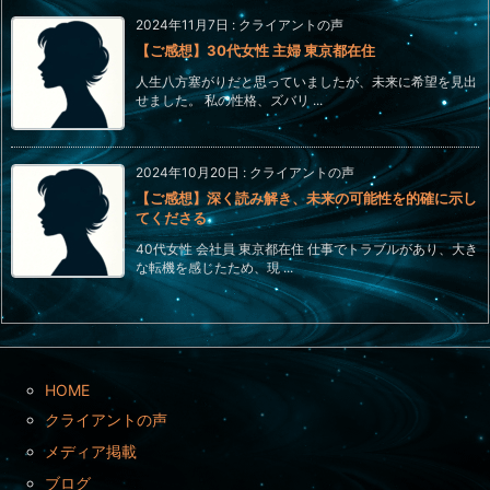
2024年11月7日
:
クライアントの声
【ご感想】30代女性 主婦 東京都在住
人生八方塞がりだと思っていましたが、未来に希望を見出
せました。 私の性格、ズバリ ...
2024年10月20日
:
クライアントの声
【ご感想】深く読み解き、未来の可能性を的確に示し
てくださる
40代女性 会社員 東京都在住 仕事でトラブルがあり、大き
な転機を感じたため、現 ...
HOME
クライアントの声
メディア掲載
ブログ