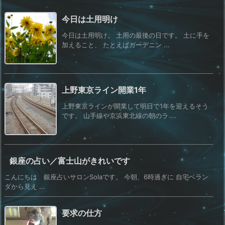
今日は土用明け
今日は土用明け。 土用の最後の日です。 土に手を
加えること、 たとえばガーデニン ...
上野東京ライン開業1年
上野東京ラインが開業して明日で1年を迎えるそう
です。 山手線や京浜東北線の朝のラ ...
銀座の占い／富士山がきれいです
こんにちは 銀座占いサロンSolaです。 今朝、6時過ぎに 自宅ベラン
ダから見え ...
要求の仕方