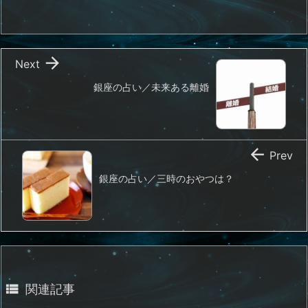

Next
銀座の占い／未来ある離婚

Prev
銀座の占い／三時のおやつは？

関連記事