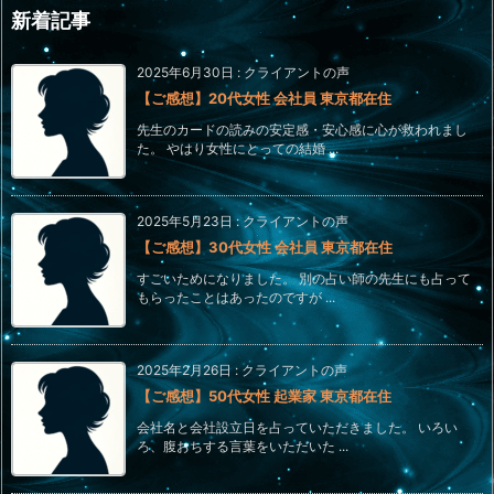
新着記事
2025年6月30日
:
クライアントの声
【ご感想】20代女性 会社員 東京都在住
先生のカードの読みの安定感・安心感に心が救われまし
た。 やはり女性にとっての結婚 ...
2025年5月23日
:
クライアントの声
【ご感想】30代女性 会社員 東京都在住
すごいためになりました。 別の占い師の先生にも占って
もらったことはあったのですが ...
2025年2月26日
:
クライアントの声
【ご感想】50代女性 起業家 東京都在住
会社名と会社設立日を占っていただきました。 いろい
ろ、腹おちする言葉をいただいた ...