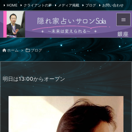
HOME
クライアントの声
メディア掲載
ブログ
お問い合わせ

会社概要
Feedly
RSS


メニュ


ホーム
>

ブログ
サイド

前へ

明日は13:00からオープン
次へ

検索