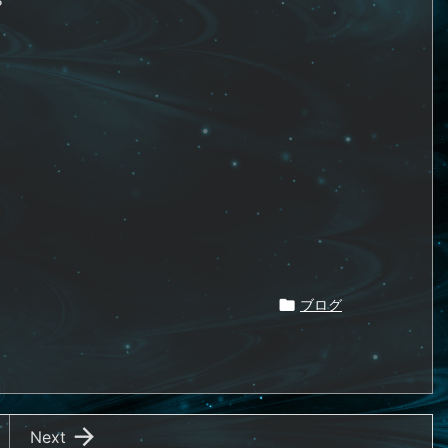
？
」
。

ブログ

Next