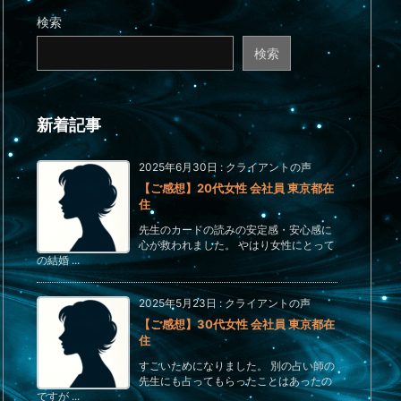
検索
検索
新着記事
2025年6月30日
:
クライアントの声
【ご感想】20代女性 会社員 東京都在
住
先生のカードの読みの安定感・安心感に
心が救われました。 やはり女性にとって
の結婚 ...
2025年5月23日
:
クライアントの声
【ご感想】30代女性 会社員 東京都在
住
すごいためになりました。 別の占い師の
先生にも占ってもらったことはあったの
ですが ...