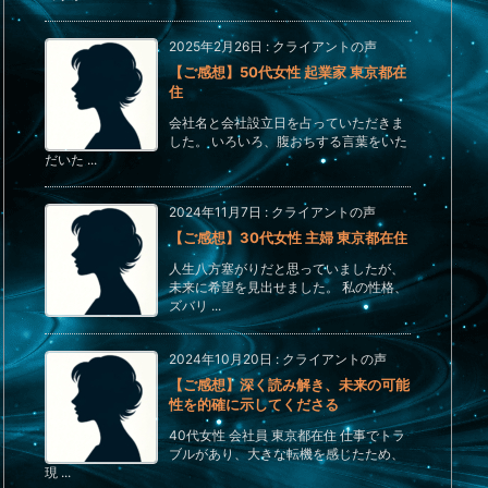
2025年2月26日
:
クライアントの声
【ご感想】50代女性 起業家 東京都在
住
会社名と会社設立日を占っていただきま
した。 いろいろ、腹おちする言葉をいた
だいた ...
2024年11月7日
:
クライアントの声
【ご感想】30代女性 主婦 東京都在住
人生八方塞がりだと思っていましたが、
未来に希望を見出せました。 私の性格、
ズバリ ...
2024年10月20日
:
クライアントの声
【ご感想】深く読み解き、未来の可能
性を的確に示してくださる
40代女性 会社員 東京都在住 仕事でトラ
ブルがあり、大きな転機を感じたため、
現 ...