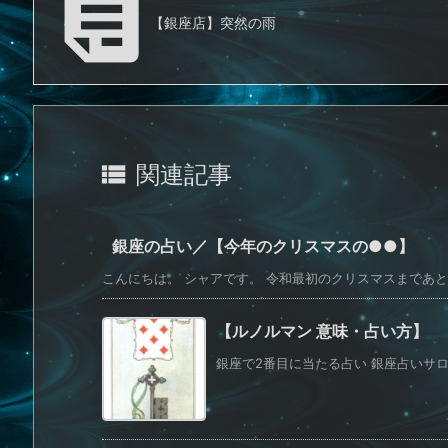

【銀座店】突然の雨

関連記事
銀座の占い／【今年のクリスマスの●●】
こんにちは。 シャアです。 令和最初のクリスマスまであと3
【ルノルマン 意味・占い方】 
銀座で2番目に当たる占い 銀座占いサロンS