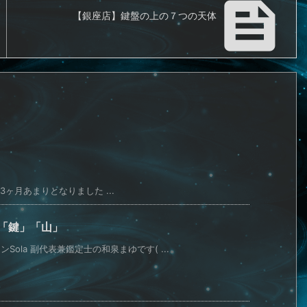

【銀座店】鍵盤の上の７つの天体
ヶ月あまりとなりました ...
「鍵」「山」
ola 副代表兼鑑定士の和泉まゆです( ...