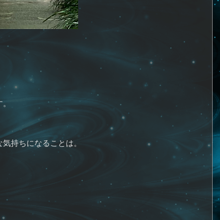
。
す。
な気持ちになることは。