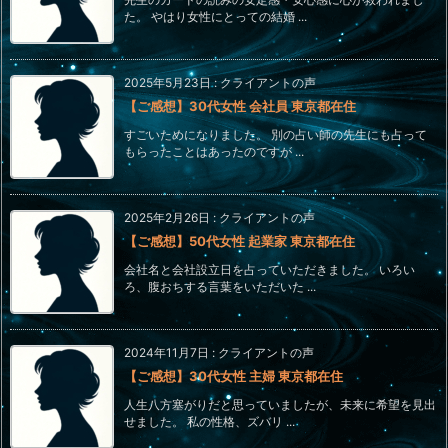
た。 やはり女性にとっての結婚 ...
2025年5月23日
:
クライアントの声
【ご感想】30代女性 会社員 東京都在住
すごいためになりました。 別の占い師の先生にも占って
もらったことはあったのですが ...
2025年2月26日
:
クライアントの声
【ご感想】50代女性 起業家 東京都在住
会社名と会社設立日を占っていただきました。 いろい
ろ、腹おちする言葉をいただいた ...
2024年11月7日
:
クライアントの声
【ご感想】30代女性 主婦 東京都在住
人生八方塞がりだと思っていましたが、未来に希望を見出
せました。 私の性格、ズバリ ...