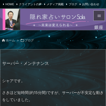
HOME
クライアントの声
メディア掲載
ブログ
お問い合わせ

会社概要
Feedly
RSS


メニュ


ホーム
>

ブログ
サイド

前へ

サーバー・メンテナンス
次へ

検索
シャアです。
さきほど短時間(約15分間)ですが、サーバーが不安定な動き
をしていました。