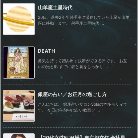
山羊座土星時代
20日、過去2年半射手座に滞在していた土星が山羊
座に移動します。 射手座土星時代 ...
DEATH
勇気を持って踏み出す決断ができる日です。 お互
いの光と影 すでに表と裏をしっかり ...
銀座の占い／お正月の過ごし方
こんにちは。 銀座占いサロンSolaの本多モリィで
す。 今日の午前中は占い教室ソ ...
【20代女性N.W様】東京都在住 会社員