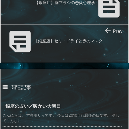

【銀座店】歯ブラシの恋愛心理学


Prev
【銀座店】セミ・ドライと赤のマスク

関連記事
銀座の占い／暖かい大晦日
こんにちは。 本多モリィです。 今日は2010年代最後の日です。 そし
てこんなに ...