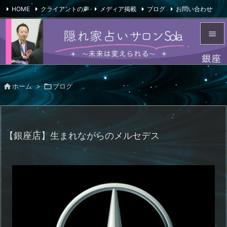
HOME
クライアントの声
メディア掲載
ブログ
お問い合わせ

会社概要
Feedly
RSS


メニュ


ホーム
>

ブログ
サイド

前へ

【銀座店】生まれながらのメルセデス
次へ

検索