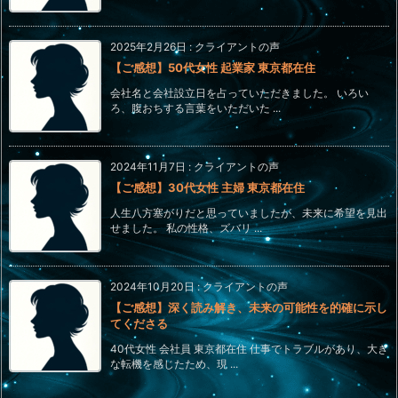
2025年2月26日
:
クライアントの声
【ご感想】50代女性 起業家 東京都在住
会社名と会社設立日を占っていただきました。 いろい
ろ、腹おちする言葉をいただいた ...
2024年11月7日
:
クライアントの声
【ご感想】30代女性 主婦 東京都在住
人生八方塞がりだと思っていましたが、未来に希望を見出
せました。 私の性格、ズバリ ...
2024年10月20日
:
クライアントの声
【ご感想】深く読み解き、未来の可能性を的確に示し
てくださる
40代女性 会社員 東京都在住 仕事でトラブルがあり、大き
な転機を感じたため、現 ...