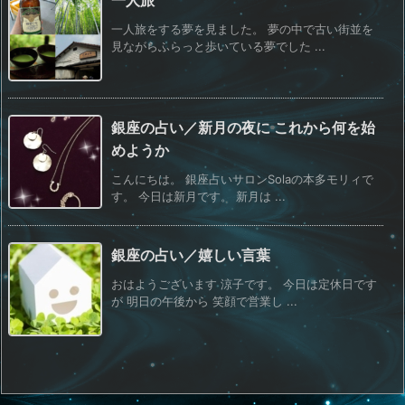
一人旅
一人旅をする夢を見ました。 夢の中で古い街並を
見ながらふらっと歩いている夢でした ...
銀座の占い／新月の夜に これから何を始
めようか
こんにちは。 銀座占いサロンSolaの本多モリィで
す。 今日は新月です。 新月は ...
銀座の占い／嬉しい言葉
おはようございます 涼子です。 今日は定休日です
が 明日の午後から 笑顔で営業し ...