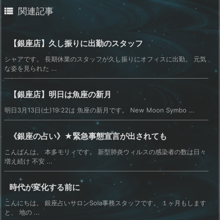

関連記事
【銀座店】久し振りに出勤のスタッフ
シャアです。 長期休業のスタッフが久し振りにオフィスに出勤。 元気
な姿を見られた ...
【銀座店】明日は魚座の新月
明日3月13日(土)19:22は 魚座の新月です。 New Moon Symbo ...
《銀座の占い》★緊急事態宣言が出されても
こんばんは。 本多モリィです。 新型肺炎ウィルスの感染者の数は日々
増え続け 不安 ...
時代が変化する前に
こんにちは。 銀座占いサロンSola事務スタッフです。 １ヶ月もします
と、 地の ...