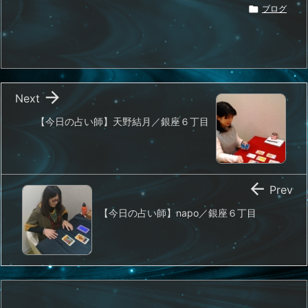

ブログ

Next
【今日の占い師】天野結月／銀座６丁目

Prev
【今日の占い師】napo／銀座６丁目