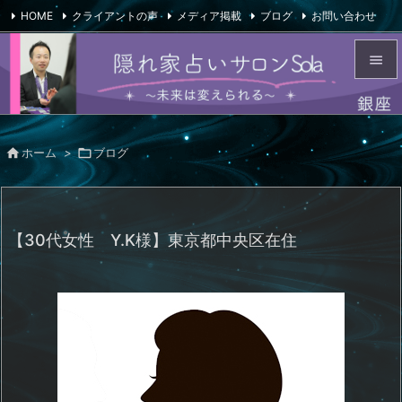
HOME
クライアントの声
メディア掲載
ブログ
お問い合わせ

会社概要
Feedly
RSS


メニュ


ホーム
>

ブログ
サイド

前へ

【30代女性 Y.K様】東京都中央区在住
次へ

検索