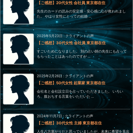
【ご感想】20代女性 会社員 東京都在住
先生のカードの読みの安定感・安心感に心が救われまし
た。 やはり女性にとっての結婚 ...
2025年5月23日
:
クライアントの声
【ご感想】30代女性 会社員 東京都在住
すごいためになりました。 別の占い師の先生にも占って
もらったことはあったのですが ...
2025年2月26日
:
クライアントの声
【ご感想】50代女性 起業家 東京都在住
会社名と会社設立日を占っていただきました。 いろい
ろ、腹おちする言葉をいただいた ...
2024年11月7日
:
クライアントの声
【ご感想】30代女性 主婦 東京都在住
人生八方塞がりだと思っていましたが、未来に希望を見出