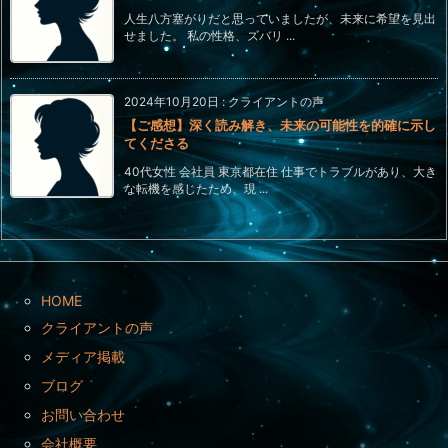
人生八方塞がりだと思っていましたが、未来に希望を見出
せました。 私の性格、ズバリ ...
2024年10月20日
:
クライアントの声
【ご感想】深く読み解き、未来の可能性を的確に示し
てくださる
40代女性 会社員 東京都在住 仕事でトラブルがあり、大き
な転機を感じたため、現 ...
HOME
クライアントの声
メディア掲載
ブログ
お問い合わせ
会社概要