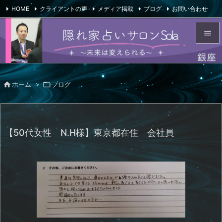
HOME
クライアントの声
メディア掲載
ブログ
お問い合わせ

会社概要
Feedly
RSS


メニュ


ホーム
>

ブログ
サイド

前へ

【50代女性 N.H様】東京都在住 会社員
次へ

検索