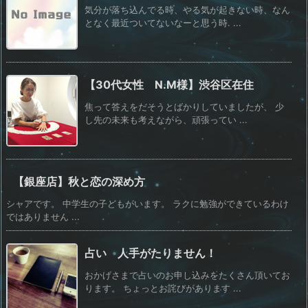
気分が落ち込んでる時、やる気が起きない時、なん
となく最近ついてないなーと思う時. ...
【30代女性 N.M様】渋谷区在住
焦って答えをだそうとばかりしていましたが、 少
し先の未来も考えながら、頑張ってい ...
【銀座店】秋と恋の深め方
シャアです。 中学生の子どもがいます。 ラクに勉強ができているわけ
ではありません ...
占い 人手がたりません！
おかげさまで占いのお申し込みをたくさん頂いてお
ります。 ちょっとお詫びがあります ...