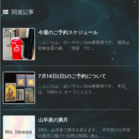

関連記事
今週のご予約スケジュール
こんにちは。 占いサロンSola事務局です。 場所は
歌舞伎座の横、 「喫茶 YO ...
7月14日(日)のご予約について
こんにちは。 占いサロンSola事務局です。 本日
は、13時から オープンとなり ...
山羊座の満月
28日、山羊座で満月を迎えます。 半年前の山羊座
の新月に掲げた目標は順調に進ん ...