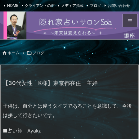
HOME
クライアントの声
メディア掲載
ブログ
お問い合わせ

会社概要
Feedly
RSS


メニュ


ホーム
>

ブログ
サイド

前へ

【30代女性 K様】東京都在住 主婦
次へ

検索
子供は、自分とは違うタイプであることを意識して、今後
は接して行きたいです。
■占い師 Ayaka