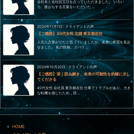
会社名と会社設立日を占っていただきました。 いろい
ろ、腹おちする言葉をいただいた ...
2024年11月7日
:
クライアントの声
【ご感想】30代女性 主婦 東京都在住
人生八方塞がりだと思っていましたが、未来に希望を見出
せました。 私の性格、ズバリ ...
2024年10月20日
:
クライアントの声
【ご感想】深く読み解き、未来の可能性を的確に示し
てくださる
40代女性 会社員 東京都在住 仕事でトラブルがあり、大き
な転機を感じたため、現 ...
HOME