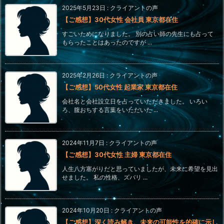
2025年5月23日
:
クライアントの声
【ご感想】30代女性 会社員 東京都在住
すごいためになりました。 別の占い師の先生にも占って
もらったことはあったのですが ...
2025年2月26日
:
クライアントの声
【ご感想】50代女性 起業家 東京都在住
会社名と会社設立日を占っていただきました。 いろい
ろ、腹おちする言葉をいただいた ...
2024年11月7日
:
クライアントの声
【ご感想】30代女性 主婦 東京都在住
人生八方塞がりだと思っていましたが、未来に希望を見出
せました。 私の性格、ズバリ ...
2024年10月20日
:
クライアントの声
【ご感想】深く読み解き、未来の可能性を的確に示し