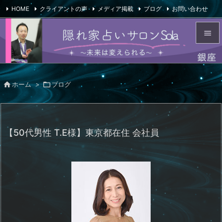
HOME
クライアントの声
メディア掲載
ブログ
お問い合わせ

会社概要
Feedly
RSS


メニュ


ホーム
>

ブログ
サイド

前へ

【50代男性 T.E様】東京都在住 会社員
次へ

検索