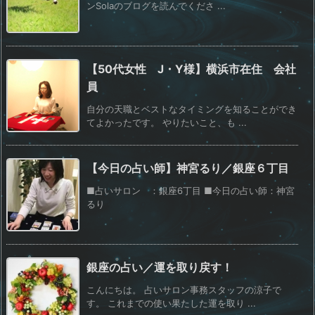
ンSolaのブログを読んでくださ ...
【50代女性 J・Y様】横浜市在住 会社
員
自分の天職とベストなタイミングを知ることができ
てよかったです。 やりたいこと、も ...
【今日の占い師】神宮るり／銀座６丁目
■占いサロン ：銀座6丁目 ■今日の占い師：神宮
るり
銀座の占い／運を取り戻す！
こんにちは。 占いサロン事務スタッフの涼子で
す。 これまでの使い果たした運を取り ...