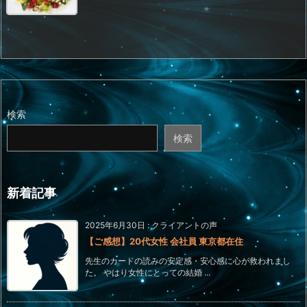
検索
検索
新着記事
2025年6月30日
:
クライアントの声
【ご感想】20代女性 会社員 東京都在住
先生のカードの読みの安定感・安心感に心が救われまし
た。 やはり女性にとっての結婚 ...