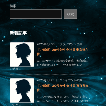
検索
検索
新着記事
2025年6月30日
:
クライアントの声
【ご感想】20代女性 会社員 東京都在
住
先生のカードの読みの安定感・安心感に
心が救われました。 やはり女性にとって
の結婚 ...
2025年5月23日
:
クライアントの声
【ご感想】30代女性 会社員 東京都在
住
すごいためになりました。 別の占い師の
先生にも占ってもらったことはあったの
ですが ...