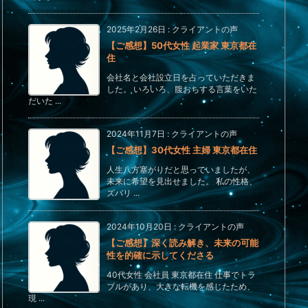
2025年2月26日
:
クライアントの声
【ご感想】50代女性 起業家 東京都在
住
会社名と会社設立日を占っていただきま
した。 いろいろ、腹おちする言葉をいた
だいた ...
2024年11月7日
:
クライアントの声
【ご感想】30代女性 主婦 東京都在住
人生八方塞がりだと思っていましたが、
未来に希望を見出せました。 私の性格、
ズバリ ...
2024年10月20日
:
クライアントの声
【ご感想】深く読み解き、未来の可能
性を的確に示してくださる
40代女性 会社員 東京都在住 仕事でトラ
ブルがあり、大きな転機を感じたため、
現 ...