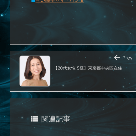
■
占い師モリィ・ホンダ

Prev
【20代女性 S様】東京都中央区在住

関連記事