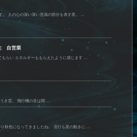
。 人の心の深い深い意識の部分を表す星。 ...
住 自営業
もらい エネルギーももらえたように感じます ...
き雲。 飛行機の音は聞 ...
秋色になってきましたね。 流行も星の動きに ...