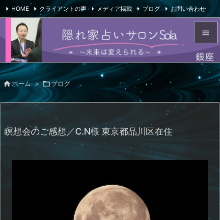
HOME
クライアントの声
メディア掲載
ブログ
お問い合わせ

会社概要
Feedly
RSS


メニュ


ホーム
>

ブログ
サイド

前へ

瞑想会のご感想／C.N様 東京都品川区在住
次へ

検索