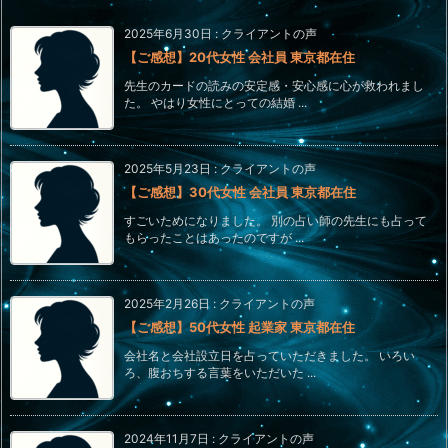
2025年6月30日
:
クライアントの声
【ご感想】20代女性 会社員 東京都在住
先生のカードの読みの安定感・安心感に心が救われまし
た。 やはり女性にとっての結婚 ...
2025年5月23日
:
クライアントの声
【ご感想】30代女性 会社員 東京都在住
すごいためになりました。 別の占い師の先生にも占って
もらったことはあったのですが ...
2025年2月26日
:
クライアントの声
【ご感想】50代女性 起業家 東京都在住
会社名と会社設立日を占っていただきました。 いろい
ろ、腹おちする言葉をいただいた ...
2024年11月7日
:
クライアントの声