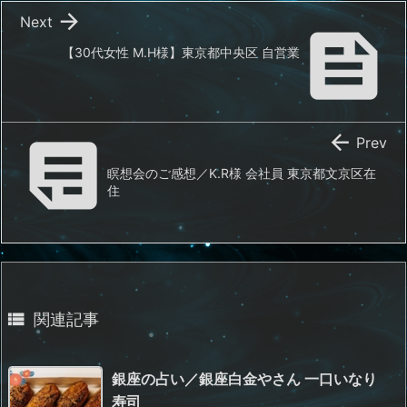

Next

【30代女性 M.H様】東京都中央区 自営業


Prev
瞑想会のご感想／K.R様 会社員 東京都文京区在
住

関連記事
銀座の占い／銀座白金やさん 一口いなり
寿司