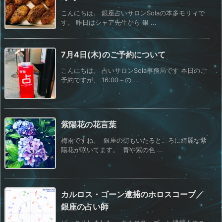
こんにちは。 銀座占いサロンSolaの本多モリィで
す。 昨日はシャア先生から 銀 ...
7月4日(木)のご予約について
こんにちは。 占いサロンSola事務局です 本日のご
予約ですが、 16:00～の ...
紫陽花の花言葉
梅雨ですね。 銀座の街もいたるところに綺麗な紫
陽花が咲いてます。 青や紫の色 ...
カルロス・ゴーン逮捕のホロスコープ／
銀座の占い師