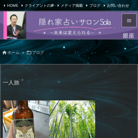
HOME
クライアントの声
メディア掲載
ブログ
お問い合わせ

会社概要
Feedly
RSS


メニュ


ホーム
>

ブログ
サイド

前へ

一人旅
次へ

検索