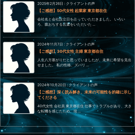
2025年2月26日
:
クライアントの声
【ご感想】50代女性 起業家 東京都在住
会社名と会社設立日を占っていただきました。 いろい
ろ、腹おちする言葉をいただいた ...
2024年11月7日
:
クライアントの声
【ご感想】30代女性 主婦 東京都在住
人生八方塞がりだと思っていましたが、未来に希望を見出
せました。 私の性格、ズバリ ...
2024年10月20日
:
クライアントの声
【ご感想】深く読み解き、未来の可能性を的確に示し
てくださる
40代女性 会社員 東京都在住 仕事でトラブルがあり、大き
な転機を感じたため、現 ...