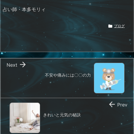
占い師・本多モリィ

ブログ

Next
不安や痛みには〇〇の力

Prev
きれいと元気の秘訣