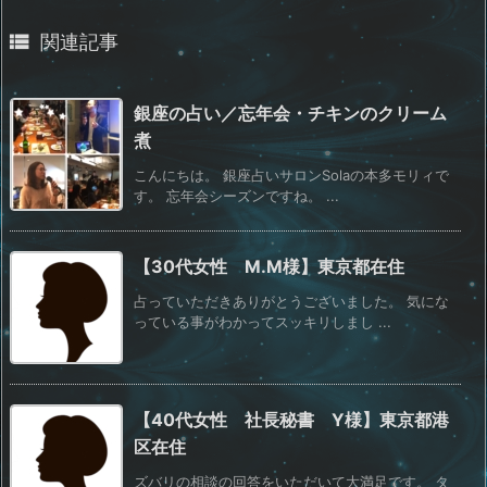

関連記事
銀座の占い／忘年会・チキンのクリーム
煮
こんにちは。 銀座占いサロンSolaの本多モリィで
す。 忘年会シーズンですね。 ...
【30代女性 M.M様】東京都在住
占っていただきありがとうございました。 気にな
っている事がわかってスッキリしまし ...
【40代女性 社長秘書 Y様】東京都港
区在住
ズバリの相談の回答をいただいて大満足です。 タ