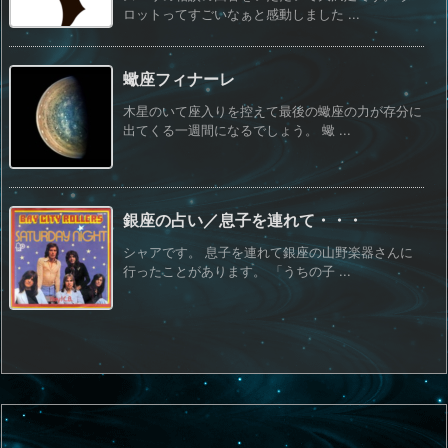
ロットってすごいなぁと感動しました ...
蠍座フィナーレ
木星のいて座入りを控えて最後の蠍座の力が存分に
出てくる一週間になるでしょう。 蠍 ...
銀座の占い／息子を連れて・・・
シャアです。 息子を連れて銀座の山野楽器さんに
行ったことがあります。 「うちの子 ...