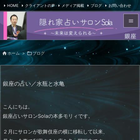
HOME
クライアントの声
メディア掲載
ブログ
お問い合わせ

会社概要
Feedly
RSS


メニュ


ホーム
>

ブログ
サイド

前へ

銀座の占い／水瓶と水亀
次へ

検索
こんにちは。
銀座占いサロンSolaの本多モリィです。
２月にサロンが歌舞伎座の横に移転して以来、