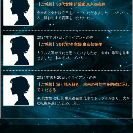
【ご感想】50代女性 起業家 東京都在住
会社名と会社設立日を占っていただきました。 いろい
ろ、腹おちする言葉をいただいた ...
2024年11月7日
:
クライアントの声
【ご感想】30代女性 主婦 東京都在住
人生八方塞がりだと思っていましたが、未来に希望を見出
せました。 私の性格、ズバリ ...
2024年10月20日
:
クライアントの声
【ご感想】深く読み解き、未来の可能性を的確に示し
てくださる
40代女性 会社員 東京都在住 仕事でトラブルがあり、大き
な転機を感じたため、現 ...