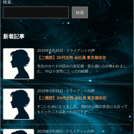
検索
検索
新着記事
2025年6月30日
:
クライアントの声
【ご感想】20代女性 会社員 東京都在住
先生のカードの読みの安定感・安心感に心が救われまし
た。 やはり女性にとっての結婚 ...
2025年5月23日
:
クライアントの声
【ご感想】30代女性 会社員 東京都在住
すごいためになりました。 別の占い師の先生にも占って
もらったことはあったのですが ...
2025年2月26日
:
クライアントの声