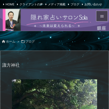
HOME
クライアントの声
メディア掲載
ブログ
お問い合わせ

会社概要
Feedly
RSS


メニュ


ホーム
>

ブログ
サイド

前へ

諏方神社
次へ

検索