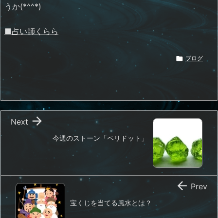
うか(*^^*)
■占い師くらら

ブログ

Next
今週のストーン「ペリドット」

Prev
宝くじを当てる風水とは？