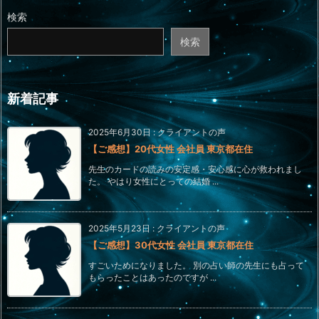
検索
検索
新着記事
2025年6月30日
:
クライアントの声
【ご感想】20代女性 会社員 東京都在住
先生のカードの読みの安定感・安心感に心が救われまし
た。 やはり女性にとっての結婚 ...
2025年5月23日
:
クライアントの声
【ご感想】30代女性 会社員 東京都在住
すごいためになりました。 別の占い師の先生にも占って
もらったことはあったのですが ...