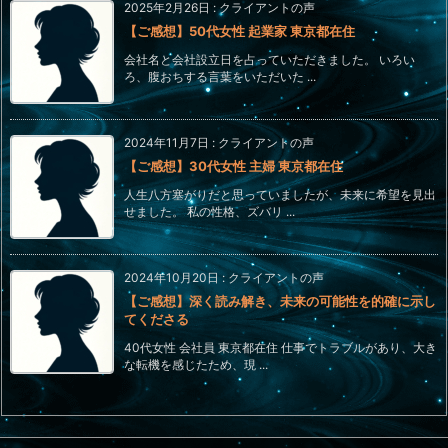
2025年2月26日
:
クライアントの声
【ご感想】50代女性 起業家 東京都在住
会社名と会社設立日を占っていただきました。 いろい
ろ、腹おちする言葉をいただいた ...
2024年11月7日
:
クライアントの声
【ご感想】30代女性 主婦 東京都在住
人生八方塞がりだと思っていましたが、未来に希望を見出
せました。 私の性格、ズバリ ...
2024年10月20日
:
クライアントの声
【ご感想】深く読み解き、未来の可能性を的確に示し
てくださる
40代女性 会社員 東京都在住 仕事でトラブルがあり、大き
な転機を感じたため、現 ...