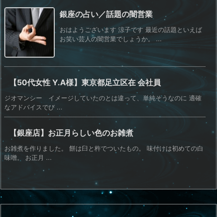
銀座の占い／話題の闇営業
おはようございます 涼子です 最近の話題といえば
お笑い芸人の闇営業でしょうか。 ...
【50代女性 Y.A様】東京都足立区在 会社員
ジオマンシー イメージしていたのとは違って、単純そうなのに 適確
なアドバイスでび ...
【銀座店】お正月らしい色のお雑煮
お雑煮を作りました。 餅は臼と杵でついたもの。 味付けは初めての白
味噌。 お正月 ...