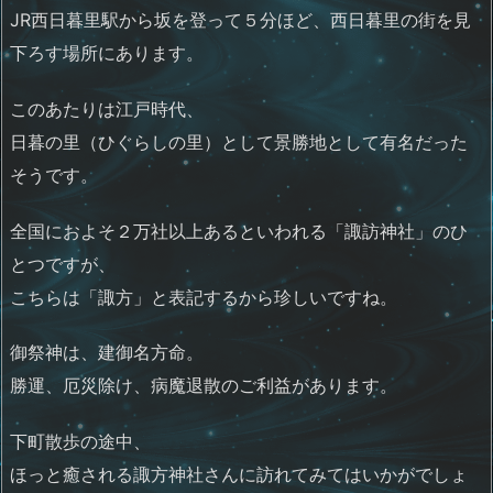
JR西日暮里駅から坂を登って５分ほど、西日暮里の街を見
下ろす場所にあります。
このあたりは江戸時代、
日暮の里（ひぐらしの里）として景勝地として有名だった
そうです。
全国におよそ２万社以上あるといわれる「諏訪神社」のひ
とつですが、
こちらは「諏方」と表記するから珍しいですね。
御祭神は、建御名方命。
勝運、厄災除け、病魔退散のご利益があります。
下町散歩の途中、
ほっと癒される諏方神社さんに訪れてみてはいかがでしょ