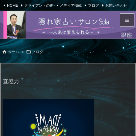
HOME
クライアントの声
メディア掲載
ブログ
お問い合わせ

会社概要
Feedly
RSS


メニュ


ホーム
>

ブログ
サイド

前へ

直感力
次へ

検索