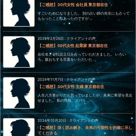
【ご感想】30代女性 会社員 東京都在住
すごいためになりました。 別の占い師の先生にも占って
もらったことはあったのですが ...
2025年2月26日
:
クライアントの声
【ご感想】50代女性 起業家 東京都在住
会社名と会社設立日を占っていただきました。 いろい
ろ、腹おちする言葉をいただいた ...
2024年11月7日
:
クライアントの声
【ご感想】30代女性 主婦 東京都在住
人生八方塞がりだと思っていましたが、未来に希望を見出
せました。 私の性格、ズバリ ...
2024年10月20日
:
クライアントの声
【ご感想】深く読み解き、未来の可能性を的確に示し
てくださる