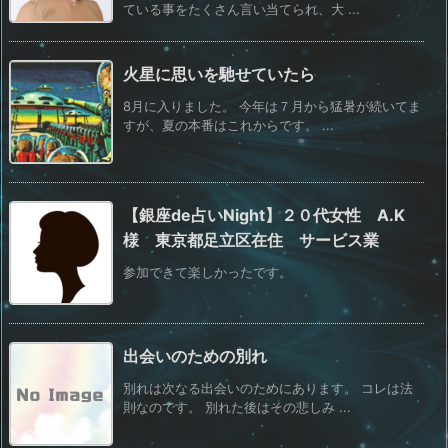
ている事をたくさん言い当てられ、大 ...
火星に思いを馳せていたら
8月に入りました。 今年は７月から猛暑が続いてま
すが、夏の本番はこれからです。 ...
【銀座de占いNight】２０代女性 A.K
様 東京都足立区在住 サービス業
参加できて楽しかったです。
出会いのための別れ
別れは次なる出会いのためにあります。 コレは法
則なのです。 別れた後はその悲しみ ...