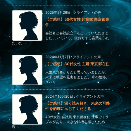
2025年2月26日
:
クライアントの声
【ご感想】50代女性 起業家 東京都在
住
会社名と会社設立日を占っていただきま
した。 いろいろ、腹おちする言葉をいた
だいた ...
2024年11月7日
:
クライアントの声
【ご感想】30代女性 主婦 東京都在住
人生八方塞がりだと思っていましたが、
未来に希望を見出せました。 私の性格、
ズバリ ...
2024年10月20日
:
クライアントの声
【ご感想】深く読み解き、未来の可能
性を的確に示してくださる
40代女性 会社員 東京都在住 仕事でトラ
ブルがあり、大きな転機を感じたため、
現 ...