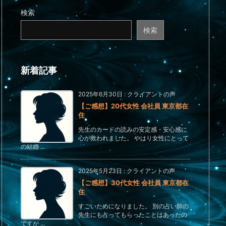
検索
検索
新着記事
2025年6月30日
:
クライアントの声
【ご感想】20代女性 会社員 東京都在
住
先生のカードの読みの安定感・安心感に
心が救われました。 やはり女性にとって
の結婚 ...
2025年5月23日
:
クライアントの声
【ご感想】30代女性 会社員 東京都在
住
すごいためになりました。 別の占い師の
先生にも占ってもらったことはあったの
ですが ...