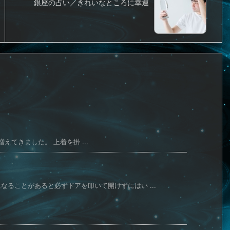
銀座の占い／きれいなところに幸運
てきました。 上着を掛 ...
ることがあると必ずドアを叩いて開けずにはい ...