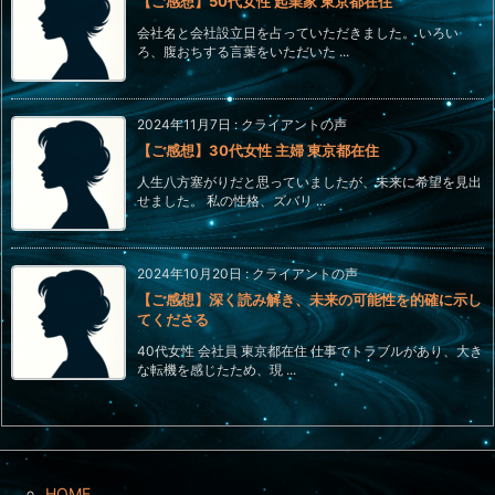
【ご感想】50代女性 起業家 東京都在住
会社名と会社設立日を占っていただきました。 いろい
ろ、腹おちする言葉をいただいた ...
2024年11月7日
:
クライアントの声
【ご感想】30代女性 主婦 東京都在住
人生八方塞がりだと思っていましたが、未来に希望を見出
せました。 私の性格、ズバリ ...
2024年10月20日
:
クライアントの声
【ご感想】深く読み解き、未来の可能性を的確に示し
てくださる
40代女性 会社員 東京都在住 仕事でトラブルがあり、大き
な転機を感じたため、現 ...
HOME