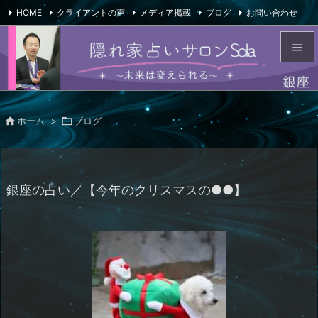
HOME
クライアントの声
メディア掲載
ブログ
お問い合わせ

会社概要
Feedly
RSS


メニュ


ホーム
>

ブログ
サイド

前へ

銀座の占い／【今年のクリスマスの●●】
次へ

検索