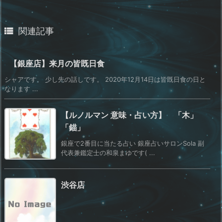

関連記事
【銀座店】来月の皆既日食
シャアです。 少し先の話しです。 2020年12月14日は皆既日食の日と
なります ...
【ルノルマン 意味・占い方】 「木」
「錨」
銀座で2番目に当たる占い 銀座占いサロンSola 副
代表兼鑑定士の和泉まゆです( ...
渋谷店