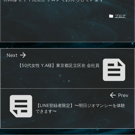

ブログ

Next

【50代女性 Y.A様】東京都足立区在 会社員


Prev
【LINE登録者限定】〜明日ジオマンシーを体験
できます〜