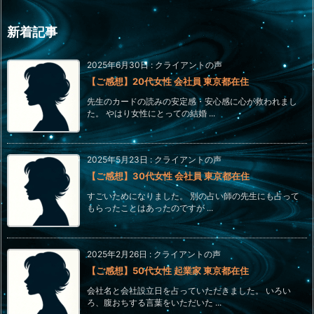
新着記事
2025年6月30日
:
クライアントの声
【ご感想】20代女性 会社員 東京都在住
先生のカードの読みの安定感・安心感に心が救われまし
た。 やはり女性にとっての結婚 ...
2025年5月23日
:
クライアントの声
【ご感想】30代女性 会社員 東京都在住
すごいためになりました。 別の占い師の先生にも占って
もらったことはあったのですが ...
2025年2月26日
:
クライアントの声
【ご感想】50代女性 起業家 東京都在住
会社名と会社設立日を占っていただきました。 いろい
ろ、腹おちする言葉をいただいた ...