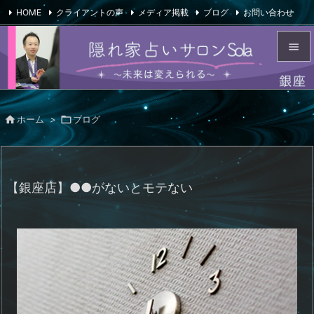
HOME
クライアントの声
メディア掲載
ブログ
お問い合わせ

会社概要
Feedly
RSS


メニュ


ホーム
>

ブログ
サイド

前へ

【銀座店】●●がないとモテない
次へ

検索