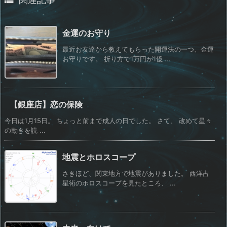
金運のお守り
最近お友達から教えてもらった開運法の一つ、金運
お守りです。 折り方で1万円が1億 ...
【銀座店】恋の保険
今日は1月15日。 ちょっと前まで成人の日でした。 さて、 改めて星々
の動きを読 ...
地震とホロスコープ
さきほど、関東地方で地震がありました。 西洋占
星術のホロスコープを見たところ、 ...