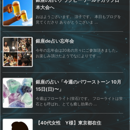
銀座の占い／ラクビーワールドカップ日
本大会へ
おはようございます。 涼子です。 本日もブログを
見てくださり ありがとうございま ...
銀座de占い忘年会
今年の忘年会は20名の方々にご参加頂きました。
お楽しみ頂けたようでなによりです ...
銀座の占い「今週のパワーストーン 10月
15日(日)〜」
今週はフローライト(蛍石)です。 フローライトは蛍
石とも呼ばれ、とても癒し効果の ...
【40代女性 Y様】東京都在住