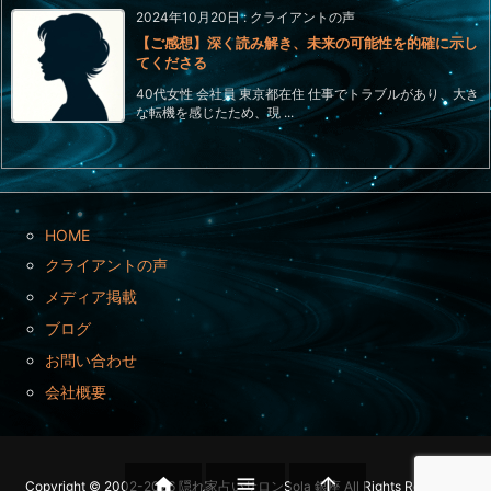
2024年10月20日
:
クライアントの声
【ご感想】深く読み解き、未来の可能性を的確に示し
てくださる
40代女性 会社員 東京都在住 仕事でトラブルがあり、大き
な転機を感じたため、現 ...
HOME
クライアントの声
メディア掲載
ブログ
お問い合わせ
会社概要



Copyright ©
2002
-2026
隠れ家占いサロンSola 銀座
All Rights Reserved.