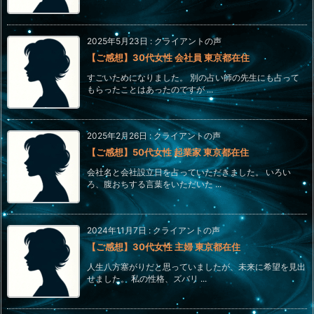
2025年5月23日
:
クライアントの声
【ご感想】30代女性 会社員 東京都在住
すごいためになりました。 別の占い師の先生にも占って
もらったことはあったのですが ...
2025年2月26日
:
クライアントの声
【ご感想】50代女性 起業家 東京都在住
会社名と会社設立日を占っていただきました。 いろい
ろ、腹おちする言葉をいただいた ...
2024年11月7日
:
クライアントの声
【ご感想】30代女性 主婦 東京都在住
人生八方塞がりだと思っていましたが、未来に希望を見出
せました。 私の性格、ズバリ ...