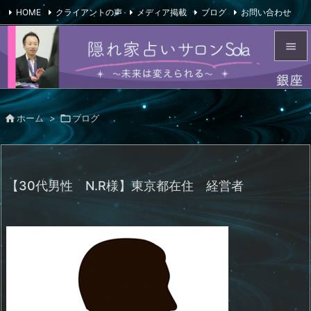
HOME
クライアントの声
メディア掲載
ブログ
お問い合わせ

会社概要
Feedly
RSS


メニュ


ホーム
>

ブログ
サイド

前へ

【30代男性 N.R様】東京都在住 経営者
次へ

検索