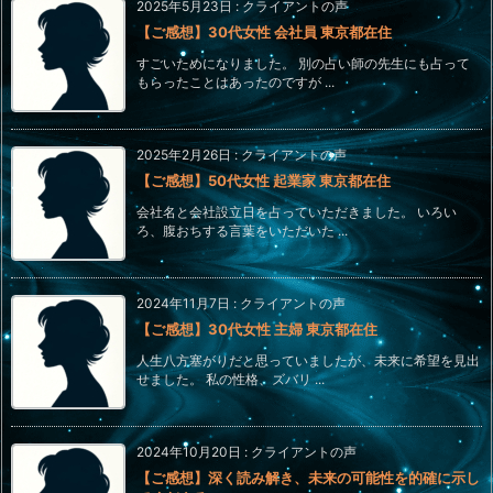
2025年5月23日
:
クライアントの声
【ご感想】30代女性 会社員 東京都在住
すごいためになりました。 別の占い師の先生にも占って
もらったことはあったのですが ...
2025年2月26日
:
クライアントの声
【ご感想】50代女性 起業家 東京都在住
会社名と会社設立日を占っていただきました。 いろい
ろ、腹おちする言葉をいただいた ...
2024年11月7日
:
クライアントの声
【ご感想】30代女性 主婦 東京都在住
人生八方塞がりだと思っていましたが、未来に希望を見出
せました。 私の性格、ズバリ ...
2024年10月20日
:
クライアントの声
【ご感想】深く読み解き、未来の可能性を的確に示し