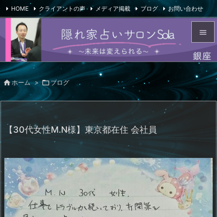
HOME
クライアントの声
メディア掲載
ブログ
お問い合わせ

会社概要
Feedly
RSS


メニュ


ホーム
>

ブログ
サイド

前へ

【30代女性M.N様】東京都在住 会社員
次へ

検索