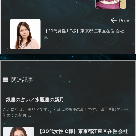

Prev
【20代男性J.E様】東京都江東区在住 会社
員

関連記事
銀座の占い／水瓶座の新月
こんにちは。 モリィです。 今日は水瓶座の新月です。 新年明けてから
初めての新月 ...
【30代女性 C様】東京都江東区在住 会社